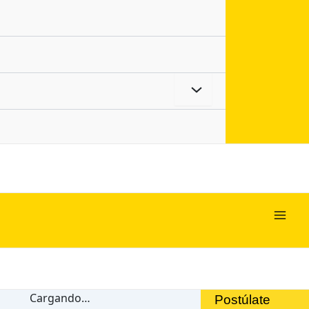
Alternar
menú
Mai
Men
Cargando…
Postúlate