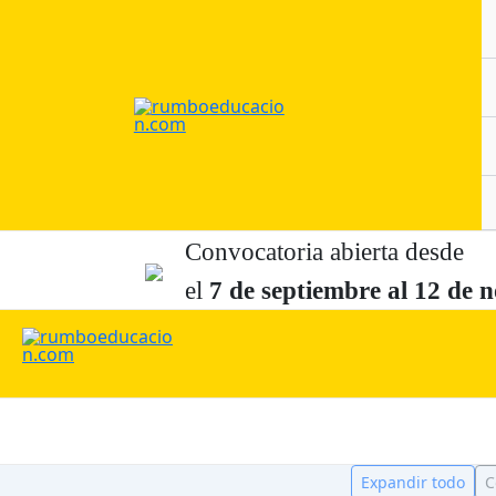
Ir
al
contenido
Convocatoria abierta desde
el
7 de
septiembre al 12 de
n
Expandir todo
C