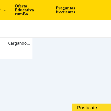
Oferta
Preguntas
?
Educativa
frecuentes
rumBo
Cargando…
Postúlate