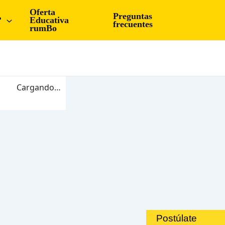
Oferta
Preguntas
?
Educativa
frecuentes
rumBo
Cargando…
Postúlate