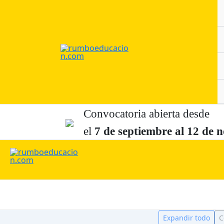
Ir
al
contenido
Convocatoria abierta desde
el
7 de
septiembre al 12 de
n
Expandir todo
C