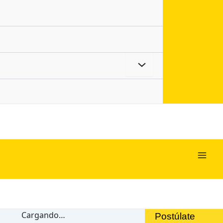
Alternar
menú
Mai
Men
Cargando…
Postúlate